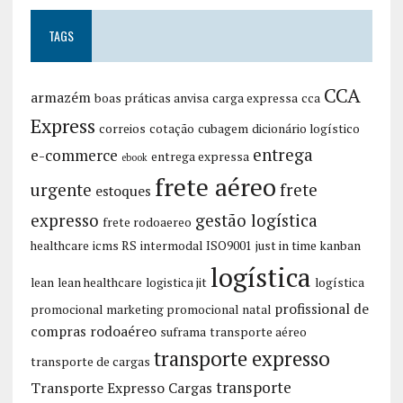
TAGS
CCA
armazém
boas práticas anvisa
carga expressa
cca
Express
correios
cotação
cubagem
dicionário logístico
entrega
e-commerce
entrega expressa
ebook
frete aéreo
urgente
frete
estoques
expresso
gestão logística
frete rodoaereo
healthcare
icms RS
intermodal
ISO9001
just in time
kanban
logística
lean
lean healthcare
logistica jit
logística
profissional de
promocional
marketing promocional
natal
compras
rodoaéreo
suframa
transporte aéreo
transporte expresso
transporte de cargas
transporte
Transporte Expresso Cargas