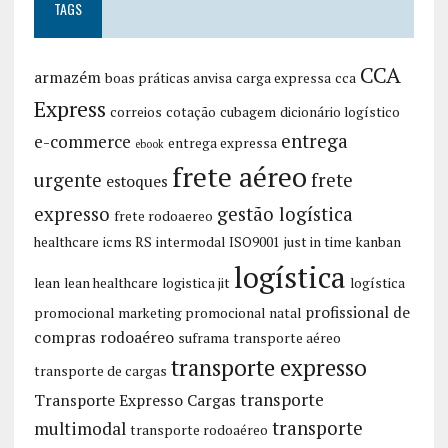
TAGS
CCA
armazém
boas práticas anvisa
carga expressa
cca
Express
correios
cotação
cubagem
dicionário logístico
entrega
e-commerce
entrega expressa
ebook
frete aéreo
urgente
frete
estoques
expresso
gestão logística
frete rodoaereo
healthcare
icms RS
intermodal
ISO9001
just in time
kanban
logística
lean
lean healthcare
logistica jit
logística
profissional de
promocional
marketing promocional
natal
compras
rodoaéreo
suframa
transporte aéreo
transporte expresso
transporte de cargas
transporte
Transporte Expresso Cargas
transporte
multimodal
transporte rodoaéreo