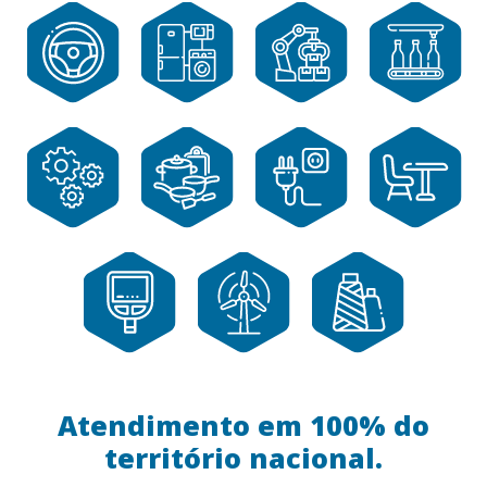
Linha
Automação
Engarrafadoras
Automotivo
Branca
Industrial
de Bebidas
Máquinas e
Utensílios
Eletrônicos
Moveleiro
Equipamentos
Domésticos
Equipamentos
de Medição e
Eólico
Têxtil
Precisão
Atendimento em 100% do
território nacional.