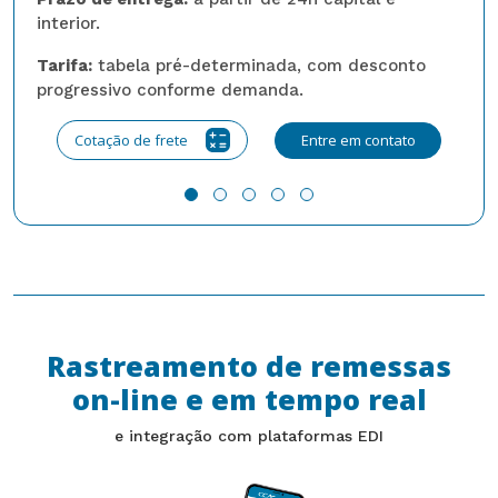
T
interior.
p
Tarifa:
tabela pré-determinada, com desconto
progressivo conforme demanda.
Cotação de frete
Entre em contato
Rastreamento de remessas
on-line e em tempo real
e integração com plataformas EDI