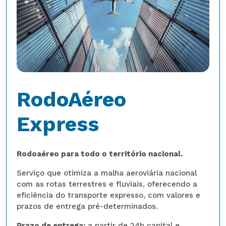
RodoAéreo
Express
T
P
Rodoaéreo para todo o território nacional.
C
t
Serviço que otimiza a malha aeroviária nacional
e
com as rotas terrestres e fluviais, oferecendo a
eficiência do transporte expresso, com valores e
P
prazos de entrega pré-determinados.
in
Prazo de entrega:
a partir de 24h capital e