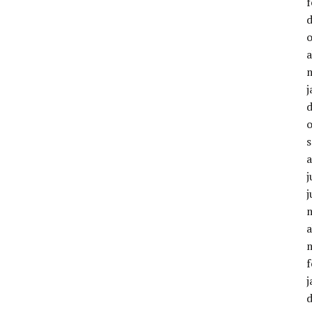
f
a
j
j
a
f
j