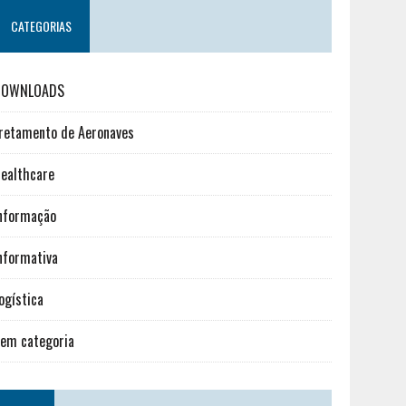
CATEGORIAS
DOWNLOADS
retamento de Aeronaves
ealthcare
nformação
nformativa
ogística
em categoria