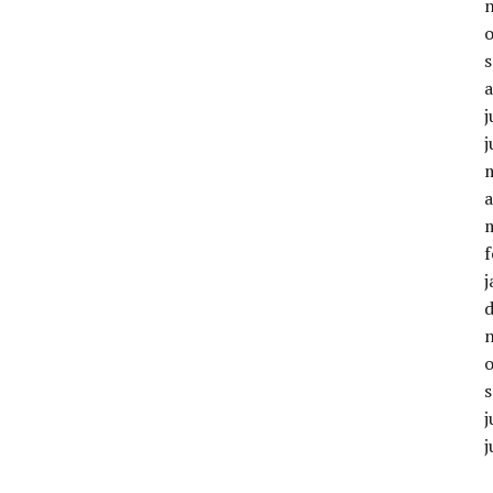
j
a
f
j
j