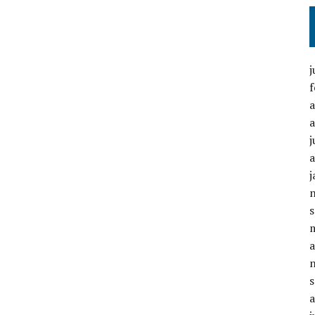
f
a
a
j
a