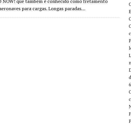
GO NOW! que também é conhecido como fretamento
C
aeronaves para cargas. Longas paradas…
E
C
C
c
P
l
L
n
D
6
F
P