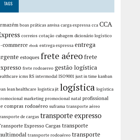
TAGS
CCA
armazém
boas práticas anvisa
carga expressa
cca
Express
correios
cotação
cubagem
dicionário logístico
entrega
e-commerce
entrega expressa
ebook
frete aéreo
urgente
frete
estoques
expresso
gestão logística
frete rodoaereo
ealthcare
icms RS
intermodal
ISO9001
just in time
kanban
logística
ean
lean healthcare
logistica jit
logística
profissional
romocional
marketing promocional
natal
de compras
rodoaéreo
suframa
transporte aéreo
transporte expresso
ransporte de cargas
transporte
Transporte Expresso Cargas
transporte
multimodal
transporte rodoaéreo