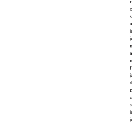
j
a
f
j
j