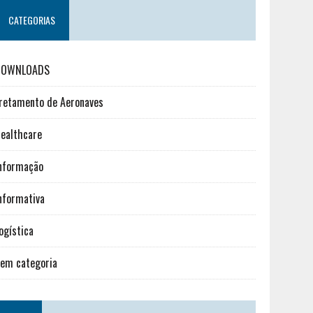
CATEGORIAS
DOWNLOADS
retamento de Aeronaves
ealthcare
nformação
nformativa
ogística
em categoria