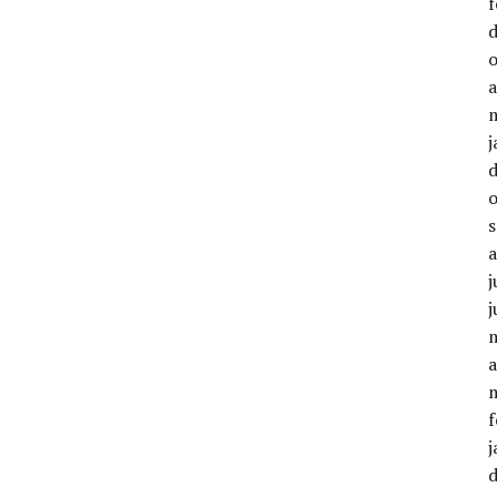
f
a
j
j
a
f
j