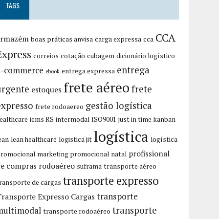
TAGS
CCA
armazém
boas práticas anvisa
carga expressa
cca
Express
correios
cotação
cubagem
dicionário logístico
entrega
e-commerce
entrega expressa
ebook
frete aéreo
urgente
frete
estoques
expresso
gestão logística
frete rodoaereo
ealthcare
icms RS
intermodal
ISO9001
just in time
kanban
logística
ean
lean healthcare
logistica jit
logística
profissional
romocional
marketing promocional
natal
de compras
rodoaéreo
suframa
transporte aéreo
transporte expresso
ransporte de cargas
transporte
Transporte Expresso Cargas
transporte
multimodal
transporte rodoaéreo