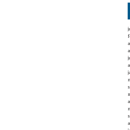
f
a
a
j
a