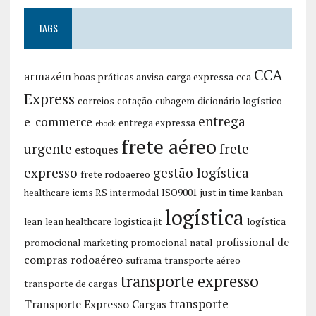
TAGS
CCA
armazém
boas práticas anvisa
carga expressa
cca
Express
correios
cotação
cubagem
dicionário logístico
entrega
e-commerce
entrega expressa
ebook
frete aéreo
urgente
frete
estoques
expresso
gestão logística
frete rodoaereo
healthcare
icms RS
intermodal
ISO9001
just in time
kanban
logística
lean
lean healthcare
logistica jit
logística
profissional de
promocional
marketing promocional
natal
compras
rodoaéreo
suframa
transporte aéreo
transporte expresso
transporte de cargas
transporte
Transporte Expresso Cargas