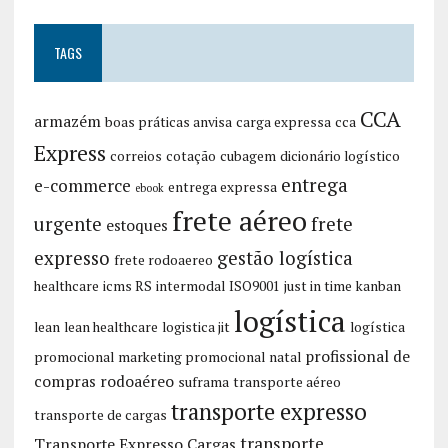
TAGS
CCA
armazém
boas práticas anvisa
carga expressa
cca
Express
correios
cotação
cubagem
dicionário logístico
entrega
e-commerce
entrega expressa
ebook
frete aéreo
urgente
frete
estoques
expresso
gestão logística
frete rodoaereo
healthcare
icms RS
intermodal
ISO9001
just in time
kanban
logística
lean
lean healthcare
logistica jit
logística
profissional de
promocional
marketing promocional
natal
compras
rodoaéreo
suframa
transporte aéreo
transporte expresso
transporte de cargas
transporte
Transporte Expresso Cargas